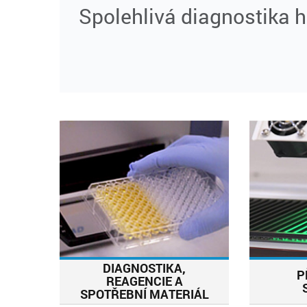
á diagnostika hantavirů s DYNEX
DIAGNOSTIKA,
P
REAGENCIE A
SPOTŘEBNÍ MATERIÁL