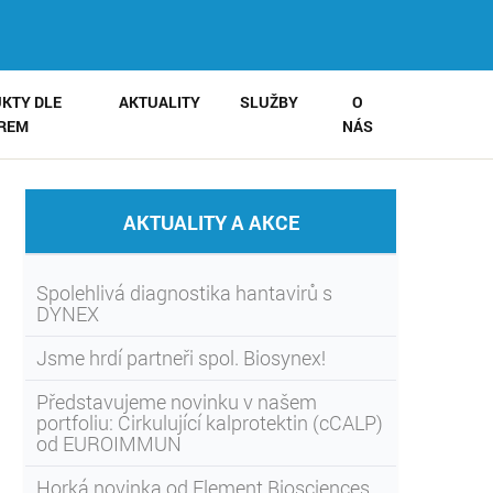
KTY DLE
AKTUALITY
SLUŽBY
O
IREM
NÁS
AKTUALITY A AKCE
Spolehlivá diagnostika hantavirů s
DYNEX
Jsme hrdí partneři spol. Biosynex!
Představujeme novinku v našem
portfoliu: Cirkulující kalprotektin (cCALP)
od EUROIMMUN
Horká novinka od Element Biosciences