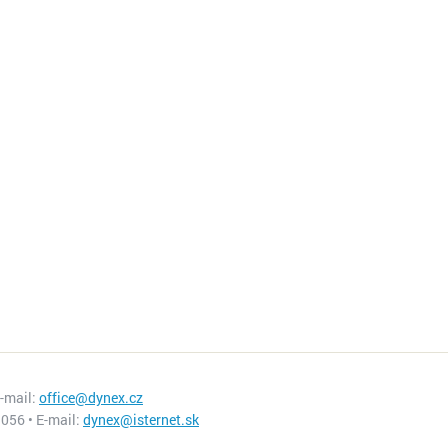
E-mail:
office@dynex.cz
056 • E-mail:
dynex@isternet.sk