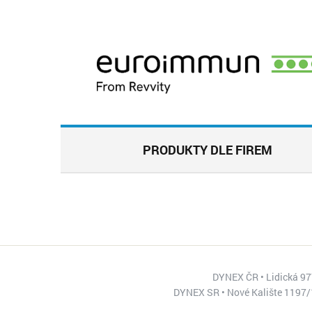
PRODUKTY DLE FIREM
DYNEX ČR • Lidická 977
DYNEX SR • Nové Kalište 1197/1