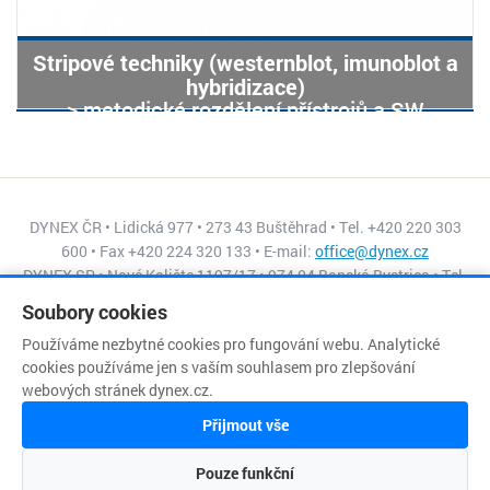
Stripové techniky (westernblot, imunoblot a
hybridizace)
> metodické rozdělení přístrojů a SW
DYNEX ČR • Lidická 977 • 273 43 Buštěhrad • Tel. +420 220 303
600 • Fax +420 224 320 133 • E-mail:
office@dynex.cz
DYNEX SR • Nové Kalište 1197/17 • 974 04 Banská Bystrica • Tel.
+421 484 155 045 • Fax +421 484 155 056 • E-mail:
Soubory cookies
dynex@isternet.sk
Používáme nezbytné cookies pro fungování webu. Analytické
cookies používáme jen s vaším souhlasem pro zlepšování
webových stránek dynex.cz.
Copyright © DYNEX
Přijmout vše
Pouze funkční
Timeless website by LINK-V