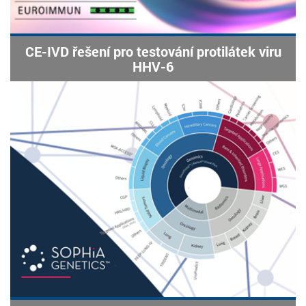
CE-IVD řešení pro testování protilátek viru
HHV-6