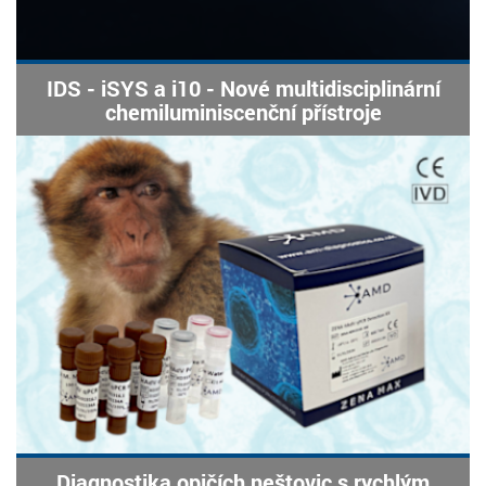
IDS - iSYS a i10 - Nové multidisciplinární
chemiluminiscenční přístroje
Diagnostika opičích neštovic s rychlým