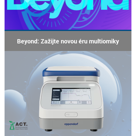
Beyond: Zažijte novou éru multiomiky