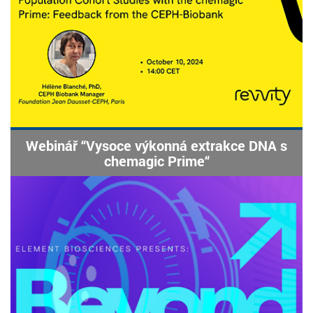
Webinář “Vysoce výkonná extrakce DNA s
chemagic Prime“