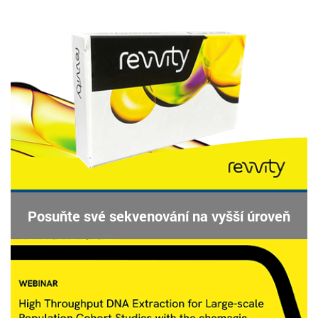
Posuňte své sekvenování na vyšší úroveň