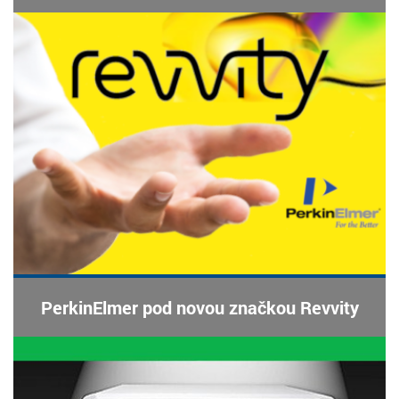
PerkinElmer pod novou značkou Revvity