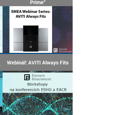
Prime“
Webinář: AVITI Always Fits
c