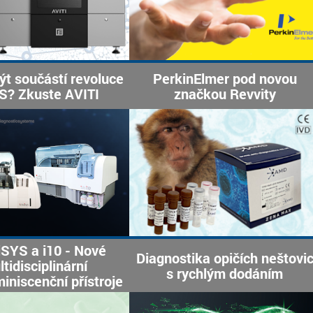
ýt součástí revoluce
PerkinElmer pod novou
S? Zkuste AVITI
značkou Revvity
iSYS a i10 - Nové
Diagnostika opičích neštovi
tidisciplinární
s rychlým dodáním
iniscenční přístroje