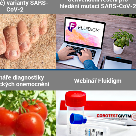
ké) varianty SARS-
hledání mutací SARS-CoV-2
CoV-2
náře diagnostiky
Webinář Fluidigm
ckých onemocnění