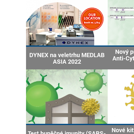
Nový p
DYNEX na veletrhu MEDLAB
Anti-Cy
ASIA 2022
Nové kit
Test buněčné imunity (SARS-