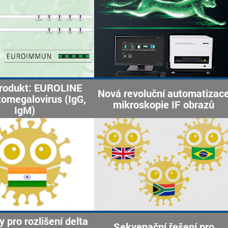
rodukt: EUROLINE
Nová revoluční automatizac
tomegalovirus (IgG,
mikroskopie IF obrazů
IgM)
y pro rozlišení delta
Sekvenační řešení pro