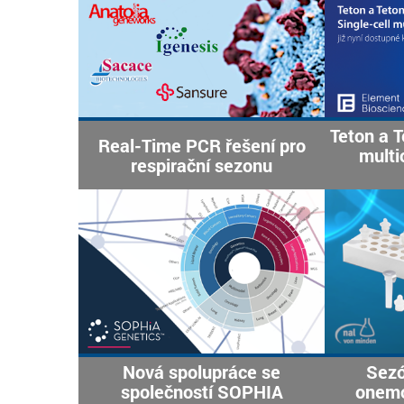
Teton a T
Real-Time PCR řešení pro
multi
respirační sezonu
Nová spolupráce se
Sezó
společností SOPHIA
onemo