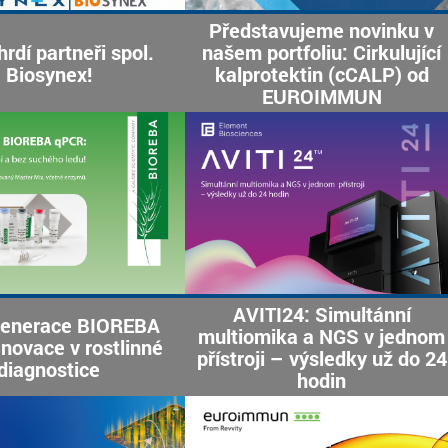
Představujeme novinku v
rdí partneři spol.
našem portfoliu: Cirkulující
Biosynex!
kalprotektin (cCALP) od
EUROIMMUN
AVITI24: Simultánní
generace BIOREBA
multiomika a NGS v jednom
novace v rostlinné
přístroji – výsledky už do 24
diagnostice
hodin