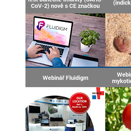
(indic
CoV-2) nově s CE značkou
Webi
Webinář Fluidigm
mykoti