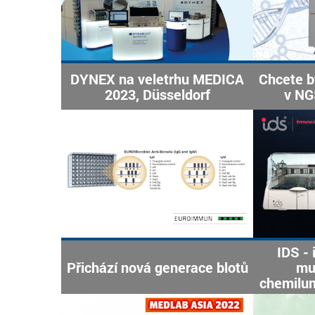
DYNEX na veletrhu MEDICA
Chcete b
2023, Düsseldorf
v NG
IDS - 
Přichází nová generace blotů
mul
chemilum