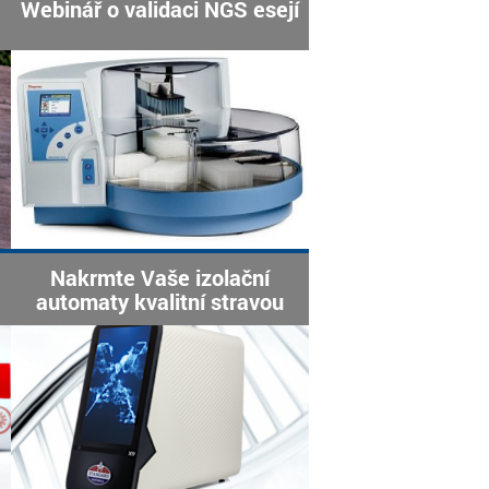
Webinář o validaci NGS esejí
Nakrmte Vaše izolační
automaty kvalitní stravou