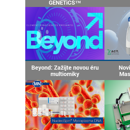
GENETiCS™
Beyond: Zažijte novou éru
Novi
multiomiky
Mas