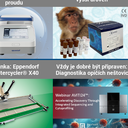
proudu
nka: Eppendorf
Vždy je dobré být připraven:
tercycler® X40
Diagnostika opičích neštovi