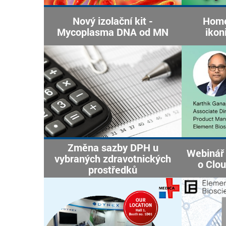
Nový izolační kit -
Home
Mycoplasma DNA od MN
ikon
Změna sazby DPH u
Webinář 
vybraných zdravotnických
o Clo
prostředků