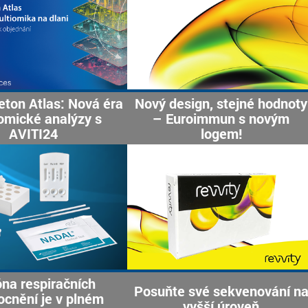
eton Atlas: Nová éra
Nový design, stejné hodnoty
omické analýzy s
– Euroimmun s novým
AVITI24
logem!
na respiračních
Posuňte své sekvenování n
cnění je v plném
vyšší úroveň