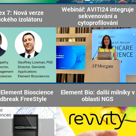
Webinář: AVITI24 integruje
x 7: Nová verze
sekvenování a
ického izolátoru
cytoprofilování
Element Bioscience
Element Bio: další milníky v
udbreak FreeStyle
oblasti NGS