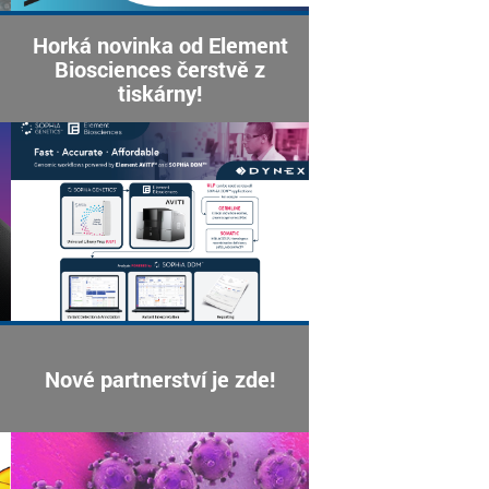
Horká novinka od Element
Biosciences čerstvě z
tiskárny!
Nové partnerství je zde!