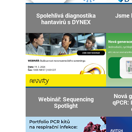
Spolehlivá diagnostika
Jsme h
hantavirů s DYNEX
Nová 
Webinář: Sequencing
qPCR: I
Spotlight