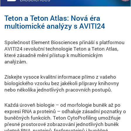
Teton a Teton Atlas: Nová éra
multiomické analýzy s AVITI24
Společnost Element Biosciences přináší s platformou
AVITI24 revoluční technologie Teton a Teton Atlas,
které zásadně mění přístup k multiomickým
analýzám.
Získejte vysoce kvalitní informace přímo z vašeho
biologického vzorku bez jakékoli přípravy knihovny
nebo několika jednotlivých pracovních postupů.
Každá úroveň biologie – od morfologie buněk až po
expresi RNA a proteinů – odhaluje zásadní poznatky o
buněčných funkcích. Teton CytoProfiling umožňuje
přesné prostorové zobrazování jednotlivých buněk
včetně RNA, proteinů, fosfoproteinů i buněčné