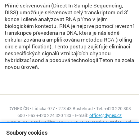
Přímé sekvenování (Direct In Sample Sequencing,
DISS) umožňuje sekvenovat celý transkriptom od 3'
konce i cíleně analyzovat RNA přímo v jejím
biologickém kontextu. RNA je nejprve pomocí reverzní
transkripce převedena na DNA, která je následně
cirkularizována a amplifikována metodou RCA (rolling-
circle amplification). Tento postup zajišťuje eliminaci
nespecifických signálů vznikajících chybnou
hybridizací sond a posouvá technologii Teton na zcela
novou úroveň.
DYNEX ČR • Lidická 977 • 273 43 Buštěhrad • Tel. +420 220 303
600 • Fax +420 224 320 133 • E-mail:
office@dynex.cz
DYNEX SR • Nové Kalište 1197/17 • 974 04 Banská Bystrica • Tel.
+421 484 155 045 • Fax +421 484 155 056 • E-mail:
Soubory cookies
dynex@isternet.sk