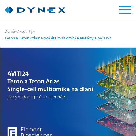
Domů
>
Aktuality
>
Teton a Teton Atlas: Nová éra multiomické analýzy s AVITI24