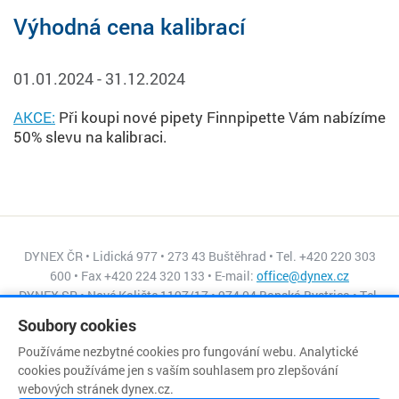
Výhodná cena kalibrací
01.01.2024 - 31.12.2024
AKCE:
Při koupi nové pipety Finnpipette Vám nabízíme
50% slevu na kalibraci.
DYNEX ČR • Lidická 977 • 273 43 Buštěhrad • Tel. +420 220 303
600 • Fax +420 224 320 133 • E-mail:
office@dynex.cz
DYNEX SR • Nové Kalište 1197/17 • 974 04 Banská Bystrica • Tel.
+421 484 155 045 • Fax +421 484 155 056 • E-mail:
Soubory cookies
dynex@isternet.sk
Používáme nezbytné cookies pro fungování webu. Analytické
cookies používáme jen s vaším souhlasem pro zlepšování
webových stránek dynex.cz.