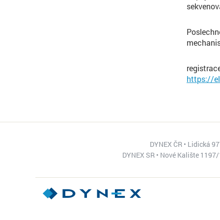
sekvenov
Poslechně
mechanism
registrac
https://
DYNEX ČR • Lidická 977
DYNEX SR • Nové Kalište 1197/1