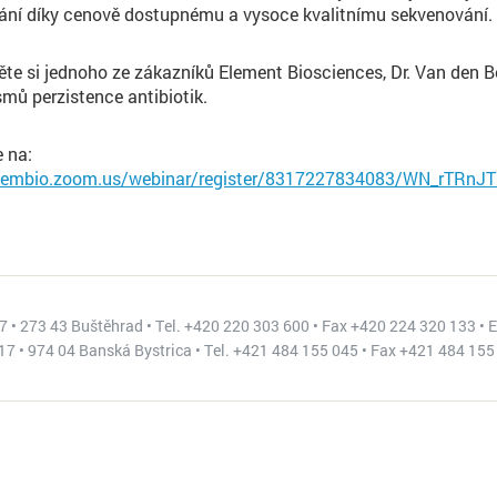
ání díky cenově dostupnému a vysoce kvalitnímu sekvenování.
te si jednoho ze zákazníků Element Biosciences, Dr. Van den Be
ů perzistence antibiotik.
e na:
elembio.zoom.us/webinar/register/8317227834083/WN_rTRnJT
 • 273 43 Buštěhrad • Tel. +420 220 303 600 • Fax +420 224 320 133 • 
7 • 974 04 Banská Bystrica • Tel. +421 484 155 045 • Fax +421 484 155 