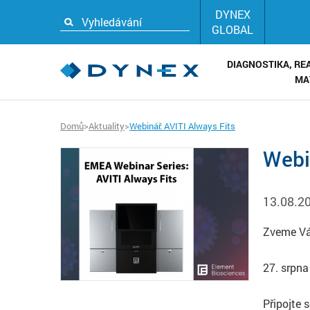
DYNEX
GLOBAL
DIAGNOSTIKA, RE
MA
Domů
>
Aktuality
>
Webinář: AVITI Always Fits
Webi
13.08.2
Zveme Vás
27. srpn
Připojte 