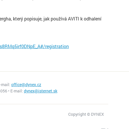
rgha, který popisuje, jak používá AVITI k odhalení
s8RMq5irf0DNpE_A#/registration
E-mail:
office@dynex.cz
056 • E-mail:
dynex@isternet.sk
Copyright © DYNEX