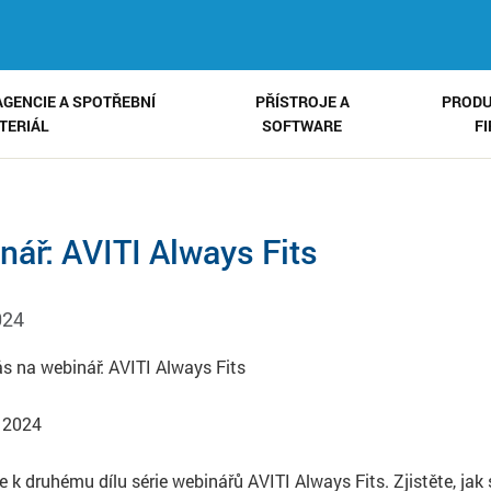
AGENCIE A SPOTŘEBNÍ
PŘÍSTROJE A
PRODU
TERIÁL
SOFTWARE
F
nář: AVITI Always Fits
024
 na webinář: AVITI Always Fits
a 2024
se k druhému dílu série webinářů AVITI Always Fits. Zjistěte, ja