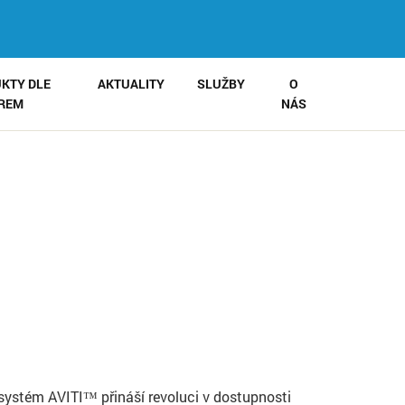
KTY DLE
AKTUALITY
SLUŽBY
O
IREM
NÁS
k systém AVITI™️ přináší revoluci v dostupnosti