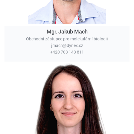
Mgr. Jakub Mach
Obchodní zástupce pro molekulární biologii
jmach@dynex.cz
+420 703 143 811