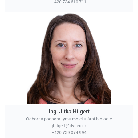
+420 734 610 711
Ing. Jitka Hilgert
Odborná podpora týmu molekulární biologie
jhilgert@dynex.cz
+420 739 074 994