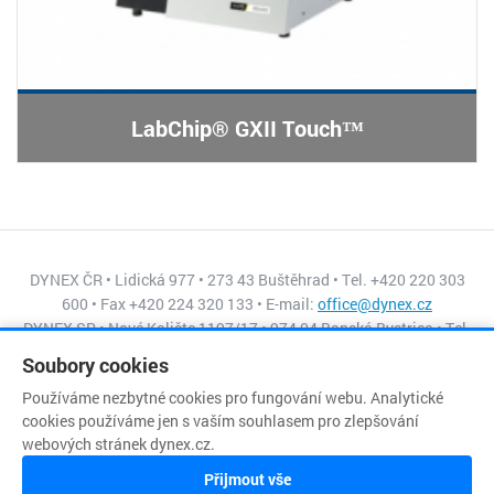
LabChip® GXII Touch™
DYNEX ČR • Lidická 977 • 273 43 Buštěhrad • Tel. +420 220 303
600 • Fax +420 224 320 133 • E-mail:
office@dynex.cz
DYNEX SR • Nové Kalište 1197/17 • 974 04 Banská Bystrica • Tel.
+421 484 155 045 • Fax +421 484 155 056 • E-mail:
Soubory cookies
dynex@isternet.sk
Používáme nezbytné cookies pro fungování webu. Analytické
cookies používáme jen s vaším souhlasem pro zlepšování
webových stránek dynex.cz.
Copyright © DYNEX
Přijmout vše