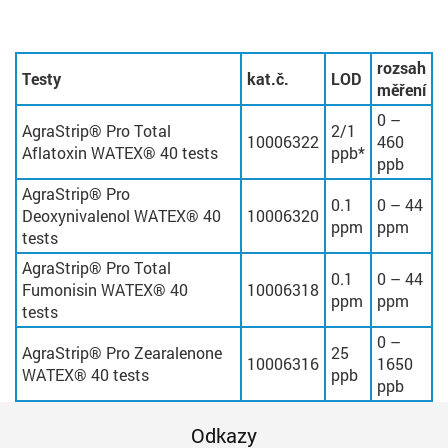
rozsah
Testy
kat.č.
LOD
měření
0 –
AgraStrip® Pro Total
2/1
10006322
460
Aflatoxin WATEX® 40 tests
ppb*
ppb
AgraStrip® Pro
0.1
0 – 44
Deoxynivalenol WATEX® 40
10006320
ppm
ppm
tests
AgraStrip® Pro Total
0.1
0 – 44
Fumonisin WATEX® 40
10006318
ppm
ppm
tests
0 –
AgraStrip® Pro Zearalenone
25
10006316
1650
WATEX® 40 tests
ppb
ppb
Odkazy