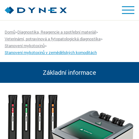
Domů
>
Diagnostika, Reagencie a spotřební materiál
>
Veterinární, potravinová a fytopatologická diagnostika
>
Stanovení mykotoxinů
>
Stanovení mykotoxinů v zemědělských komoditách
Základní informace