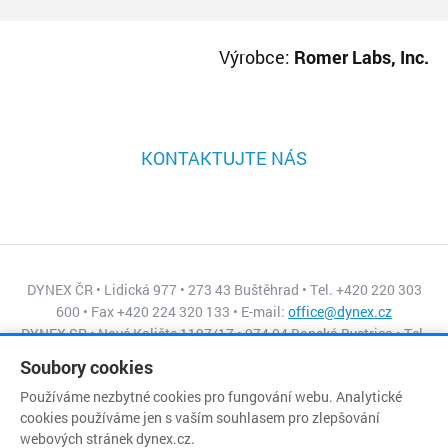
Výrobce:
Romer Labs, Inc.
KONTAKTUJTE NÁS
DYNEX ČR • Lidická 977 • 273 43 Buštěhrad • Tel. +420 220 303
600 • Fax +420 224 320 133 • E-mail:
office@dynex.cz
DYNEX SR • Nové Kalište 1197/17 • 974 04 Banská Bystrica • Tel.
+421 484 155 045 • Fax +421 484 155 056 • E-mail:
Soubory cookies
dynex@isternet.sk
Používáme nezbytné cookies pro fungování webu. Analytické
cookies používáme jen s vaším souhlasem pro zlepšování
webových stránek dynex.cz.